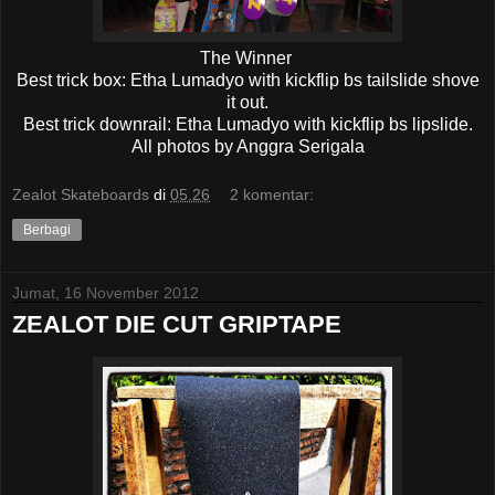
The Winner
Best trick box: Etha Lumadyo with kickflip bs tailslide shove
it out.
Best trick downrail: Etha Lumadyo with kickflip bs lipslide.
All photos by Anggra Serigala
Zealot Skateboards
di
05.26
2 komentar:
Berbagi
Jumat, 16 November 2012
ZEALOT DIE CUT GRIPTAPE