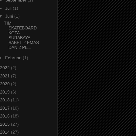
►
September
(1)
►
Juli
(1)
▼
Juni
(1)
TIM
SKATEBOARD
KOTA
SURABAYA
SABET 2 EMAS
DAN 2 PE...
►
Februari
(1)
2022
(2)
2021
(7)
2020
(2)
2019
(6)
2018
(11)
2017
(10)
2016
(18)
2015
(27)
2014
(27)