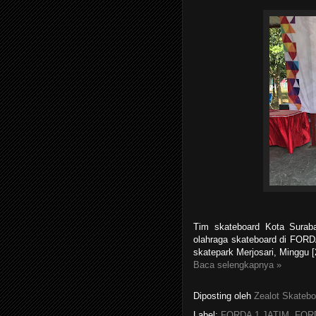
Tim skateboard Kota Surab
olahraga skateboard di FOR
skatepark Merjosari, Minggu [
Baca selengkapnya »
Diposting oleh
Zealot Skatebo
Label:
FORDA 1 JATIM
,
FORD