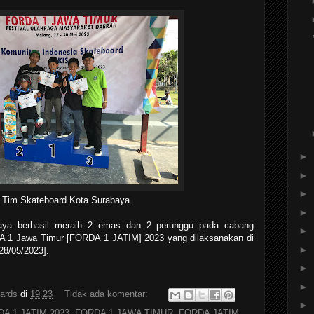
►
►
►
Tim Skateboard Kota Surabaya
►
aya berhasil meraih 2 emas dan 2 perunggu pada cabang
►
DA 1 Jawa Timur [FORDA 1 JATIM] 2023 yang dilaksanakan di
►
28/05/2023].
►
►
ards
di
19.23
Tidak ada komentar:
►
A 1 JATIM 2023
,
FORDA 1 JAWA TIMUR
,
FORDA JATIM