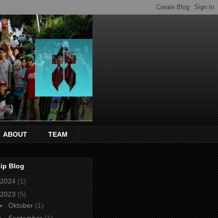
ABOUT
TEAM
ip Blog
2024
(1)
2023
(5)
►
Oktober
(1)