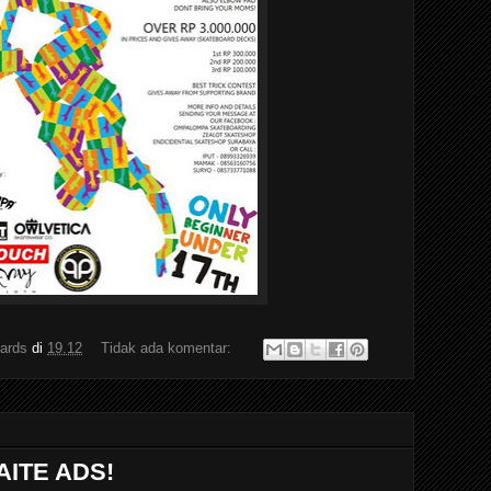
ards
di
19.12
Tidak ada komentar:
ITE ADS!