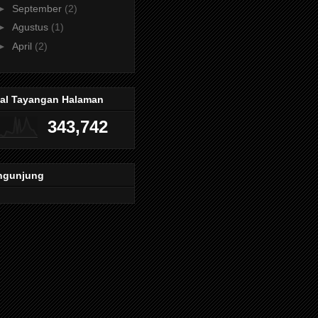
►
September
(2)
►
Agustus
(1)
►
April
(2)
tal Tayangan Halaman
343,742
ngunjung