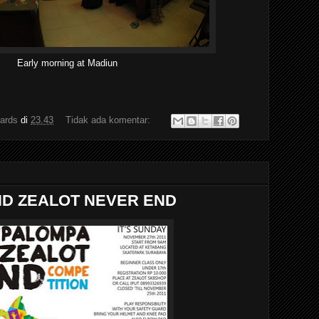
Early morning at Madiun
ards
di
23.43
Tidak ada komentar:
D ZEALOT NEVER END