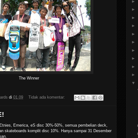
►
►
►
►
►
►
►
►
►
►
The Winner
▼
ards
di
01.09
Tidak ada komentar:
!
 Etnies, Emerica, eS disc 30%-50%, semua pembelian deck,
lian skateboards komplit disc 10%. Hanya sampai 31 Desember
san.