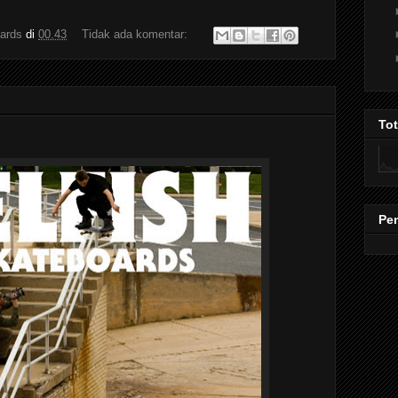
ards
di
00.43
Tidak ada komentar:
To
Pe