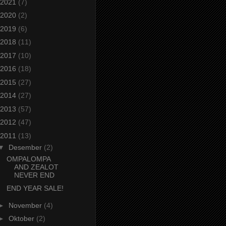
2021
(7)
2020
(2)
2019
(6)
2018
(11)
2017
(10)
2016
(18)
2015
(27)
2014
(27)
2013
(57)
2012
(47)
2011
(13)
▼
Desember
(2)
OMPALOMPA
AND ZEALOT
NEVER END
END YEAR SALE!
►
November
(4)
►
Oktober
(2)