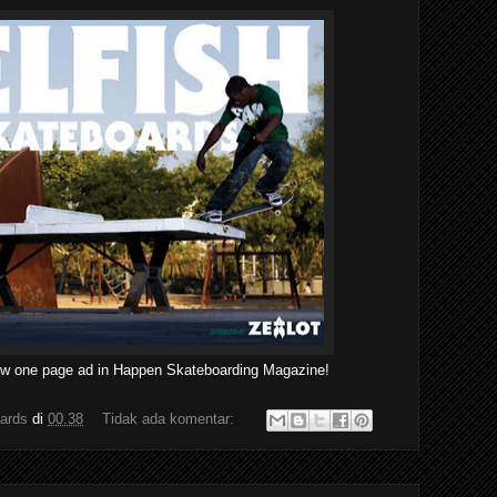
new one page ad in Happen Skateboarding Magazine!
ards
di
00.38
Tidak ada komentar: